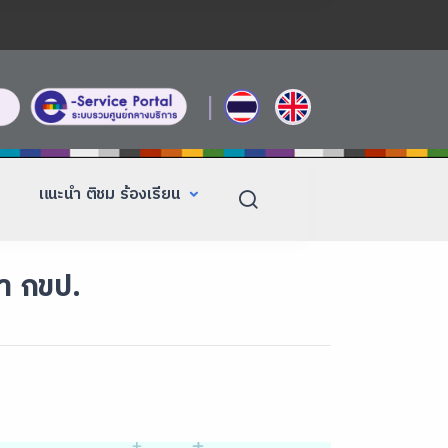
|
แนะนำ ติชม ร้องเรียน
หา กขป.