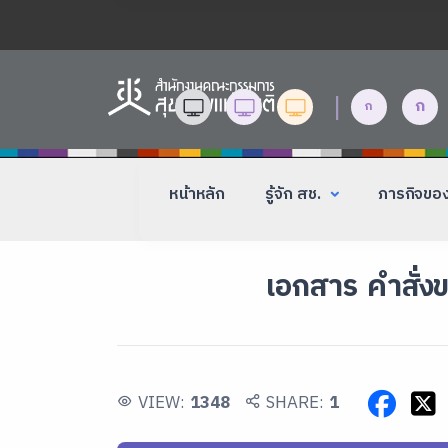
|
ก
ก
หน้าหลัก
รู้จัก สช.
ภารกิจขอ
เอกสาร คำสั่ง
VIEW:
1348
SHARE:
1