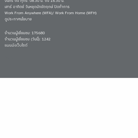
จันทร์ ถึง ศุกร์: 08.30 น. ถึง 16.30 น.
เสาร์ อาทิตย์ วันหยุดนักขัตฤกษ์ ปิดทำการ
Work From Anywhere (WFA)/ Work From Home (WFH)
ดูประกาศนโยบาย
จำนวนผู้เยี่ยมชม: 175680
จำนวนผู้เยี่ยมชม (วันนี้): 1242
แผนผังเว็บไซต์
3092