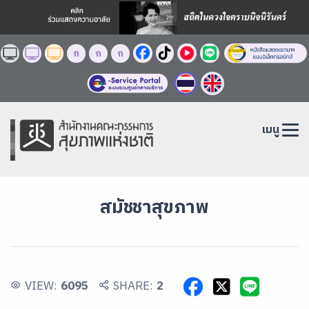
ก
ก
ก
เมนู
สมัชชาสุขภาพ
VIEW:
6095
SHARE:
2