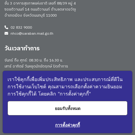
ชั้น 3 อาคารสุขภาพแห่งชาติ เลขที่ 88/39 หมู่ 4
ซอยติวานนท์ 14 ถนนติวานนท์ ตำบลตลาดขวัญ
อำเภอเมือง จังหวัดนนทบุรี 11000
02 832 9000
nhco@saraban.mail.go.th
วันเวลาทำการ
จันทร์ ถึง ศุกร์: 08.30 น. ถึง 16.30 น.
เสาร์ อาทิตย์ วันหยุดนักขัตฤกษ์ ปิดทำการ
Work From Anywhere (WFA)/ Work From Home (WFH)
ดูประกาศนโยบาย
เราใช้คุกกี้เพื่อเพิ่มประสิทธิภาพ และประสบการณ์ที่ดีใน
การใช้งานเว็บไซต์ คุณสามารถเลือกตั้งค่าความยินยอม
จำนวนผู้เยี่ยมชม: 169534
การใช้คุกกี้ได้ โดยคลิก "การตั้งค่าคุกกี้"
จำนวนผู้เยี่ยมชม (วันนี้): 2138
แผนผังเว็บไซต์
ยอมรับทั้งหมด
3912
NHCO Q&A
การตั้งค่าคุกกี้