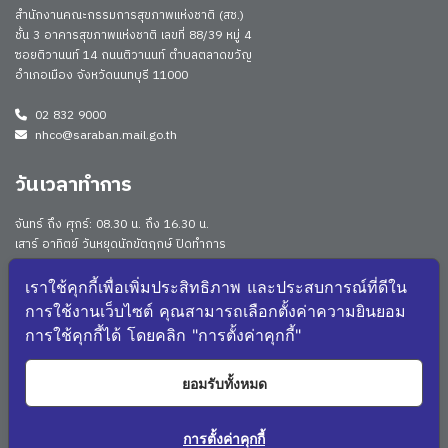
สำนักงานคณะกรรมการสุขภาพแห่งชาติ (สช.)
ชั้น 3 อาคารสุขภาพแห่งชาติ เลขที่ 88/39 หมู่ 4
ซอยติวานนท์ 14 ถนนติวานนท์ ตำบลตลาดขวัญ
อำเภอเมือง จังหวัดนนทบุรี 11000
02 832 9000
nhco@saraban.mail.go.th
วันเวลาทำการ
จันทร์ ถึง ศุกร์: 08.30 น. ถึง 16.30 น.
เสาร์ อาทิตย์ วันหยุดนักขัตฤกษ์ ปิดทำการ
Work From Anywhere (WFA)/ Work From Home (WFH)
ดูประกาศนโยบาย
เราใช้คุกกี้เพื่อเพิ่มประสิทธิภาพ และประสบการณ์ที่ดีใน
การใช้งานเว็บไซต์ คุณสามารถเลือกตั้งค่าความยินยอม
จำนวนผู้เยี่ยมชม: 173088
การใช้คุกกี้ได้ โดยคลิก "การตั้งค่าคุกกี้"
จำนวนผู้เยี่ยมชม (วันนี้): 2212
แผนผังเว็บไซต์
ยอมรับทั้งหมด
3978
NHCO Q&A
การตั้งค่าคุกกี้