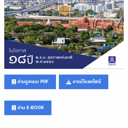
อ่านรูปแบบ PDF
ดาวน์โหลดไฟล์
อ่าน E-BOOK