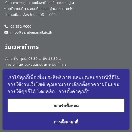
ชั้น 3 อาคารสุขภาพแห่งชาติ เลขที่ 88/39 หมู่ 4
ซอยติวานนท์ 14 ถนนติวานนท์ ตำบลตลาดขวัญ
อำเภอเมือง จังหวัดนนทบุรี 11000
02 832 9000
nhco@saraban.mail.go.th
วันเวลาทำการ
จันทร์ ถึง ศุกร์: 08.30 น. ถึง 16.30 น.
เสาร์ อาทิตย์ วันหยุดนักขัตฤกษ์ ปิดทำการ
Work From Anywhere (WFA)/ Work From Home (WFH)
ดูประกาศนโยบาย
เราใช้คุกกี้เพื่อเพิ่มประสิทธิภาพ และประสบการณ์ที่ดีใน
การใช้งานเว็บไซต์ คุณสามารถเลือกตั้งค่าความยินยอม
จำนวนผู้เยี่ยมชม: 173604
การใช้คุกกี้ได้ โดยคลิก "การตั้งค่าคุกกี้"
จำนวนผู้เยี่ยมชม (วันนี้): 2728
แผนผังเว็บไซต์
ยอมรับทั้งหมด
5450
NHCO Q&A
การตั้งค่าคุกกี้