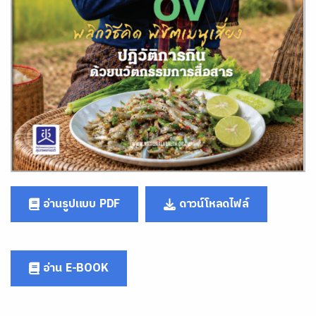
อ่านรูปแบบ PDF
ดาวน์โหลดไฟล์
อ่าน E-BOOK