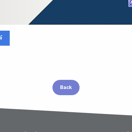
์
Back