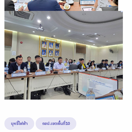
บุหรี่ไฟฟ้า
กขป.เขตพื้นที่10