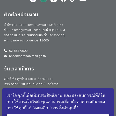
ติดต่อหน่วยงาน
สำนักงานคณะกรรมการสุขภาพแห่งชาติ (สช.)
ชั้น 3 อาคารสุขภาพแห่งชาติ เลขที่ 88/39 หมู่ 4
ซอยติวานนท์ 14 ถนนติวานนท์ ตำบลตลาดขวัญ
อำเภอเมือง จังหวัดนนทบุรี 11000
02 832 9000
nhco@saraban.mail.go.th
วันเวลาทำการ
จันทร์ ถึง ศุกร์: 08.30 น. ถึง 16.30 น.
เสาร์ อาทิตย์ วันหยุดนักขัตฤกษ์ ปิดทำการ
Work From Anywhere (WFA)/ Work From Home (WFH)
ดูประกาศนโยบาย
เราใช้คุกกี้เพื่อเพิ่มประสิทธิภาพ และประสบการณ์ที่ดีใน
การใช้งานเว็บไซต์ คุณสามารถเลือกตั้งค่าความยินยอม
จำนวนผู้เยี่ยมชม: 165866
การใช้คุกกี้ได้ โดยคลิก "การตั้งค่าคุกกี้"
จำนวนผู้เยี่ยมชม (วันนี้): 2247