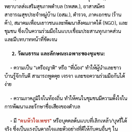
พยาบาลส่งเสริมสุขภาพตำบล (รพสต.)
,
อาสาสมัคร
สาธารณสุขประจำหมู่บ้าน (อสม.)
,
ตำรวจ
,
ภาคเอกชน (ร้าน
ค้า)
,
สมาคมเพื่อนเยาวชนและพัฒนาสังคมภาคใต้ (
NGO),
และ
ชุมชน ซึ่งเป็น
ความร่วมมือในแบบเชื่อมประสานทุก
ภาคส่วน
และมีบทบาทหน้าที่ชัดเจน
2. วัฒนธรรม และลักษณะเฉพาะของชุมชน
:
◦
ความเป็น "เครือญาติ" หรือ "พี่น้อง"
ทำให้ผู้นำและชาว
บ้านรู้จักกันดี สามารถพูดคุย เจรจา และขอความร่วมมือกันได้
ง่าย
◦
ความภาคภูมิใจในท้องถิ่น
ทำให้คนในชุมชนมีความตั้งใจใน
การพัฒนาและรักษาชื่อเสียงของตำบล
◦
มี
"
คนหัวใจเพชร"
หรือบุคคลต้นแบบที่เลิกเหล้า/บุหรี่ได้
จริง ซึ่งเป็นแรงบันดาลใจและตัวอย่างที่ดีให้กับคนอื่นๆ ใน