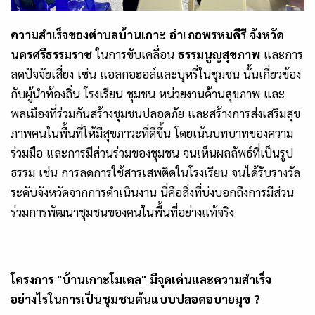
ความสำเร็จของ
ตำบลบ้านเกาะ อำเภอพรหมคีรี จังหวัด
นครศรีธรรมราช
ในการขับเคลื่อน
ธรรมนูญสุขภาพ
และ
การ
ลดปัจจัยเสี่ยง
เช่น แอลกอฮอล์และบุหรี่ในชุมชน นั้น
เกี่ยวข้อง
กับผู้นำท้องถิ่น โรงเรียน ชุมชน หน่วยงานด้านสุขภาพ และ
พลเมืองที่ร่วมกันสร้าง
ชุมชนปลอดภัย
และสร้างการส่งเสริม
สุข
ภาพคนในพื้นที่ให้มีสุขภาวะที่ดีขึ้น
โดยเน้นบทบาทของ
ความ
ร่วมมือ
และ
การมีส่วนร่วมของชุมชน
จนเห็น
ผลลัพธ์ที่เป็นรูป
ธรรม เช่น การลดการใช้สารเสพติดในโรงเรียน จนได้รับรางวัล
ระดับจังหวัดจากการดำเนินงาน นี่คือสิ่งที่บ่งบอกถึงการมีส่วน
ร่วมการพัฒนาชุมชนของคนในพื้นที่อย่างแท้จริง
โครงการ "บ้านเกาะโมเดล" มีจุดเด่นและความสำเร็จ
อย่างไรในการเป็นชุมชนต้นแบบปลอดอบายมุข
?