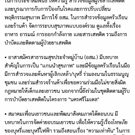
ในการประชาสัมพันธ์ ให้ความรู้ สำรวจข้อมูลผู้ใช้สารเสพติด
และบูรณาการกับการป้องกันโรคและการปรับเปลี่ยน
พฤติกรรมสุขภาพ
มีการใช้ อสม. ในการสำรวจข้อมูลครัวเรือน
และร้านค้า
จัดการระบบสุขภาพแบบองค์รวม ดูแลทั้งเรื่อง
อาหาร อารมณ์ การออกกำลังกาย และสารเสพติด รวมถึงการ
บำบัดและติดตามผู้ป่วยยาเสพติด
•
อาสาสมัครสาธารณสุขประจำหมู่บ้าน (อสม.)
มีบทบาท
สำคัญในการเป็น "แกนนำสุขภาพ" และมีข้อมูลครัวเรือนในมือ
มีการสำรวจและค้นหาผู้เลิกเหล้า/บุหรี่
ร่วมลงนามในธรรมนูญ
ชุมชน และร่วมสำรวจร้านค้าเพื่อขอความร่วมมือไม่ขายสิ่งผิด
กฎหมายให้เด็กและเยาวชน
นอกจากนี้ยังร่วมในชุดติดตามผู้รับ
การบำบัดยาเสพติดในโครงการ "นครศรีโมเดล"
•
สมาคมเพื่อนเยาวชนและพัฒนาสังคมภาคใต้ตอนบน
มี
บทบาทในการจัดค่ายอบรมเยาวชน เพื่อให้ความรู้เรื่องโทษภัย
ของบุหรี่และบุหรี่ไฟฟ้า รวมถึงสอนเรื่อง "ความเท่าทัน" ในการ