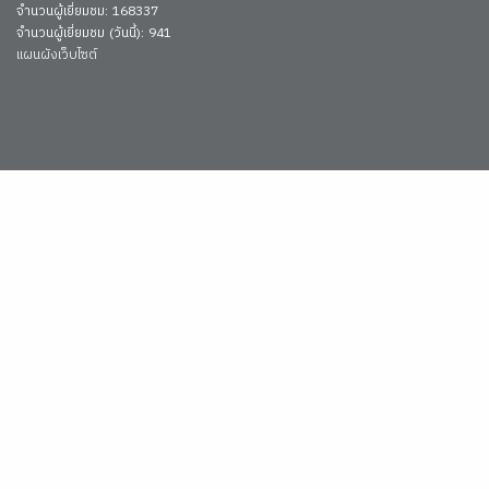
จำนวนผู้เยี่ยมชม: 168337
จำนวนผู้เยี่ยมชม (วันนี้): 941
แผนผังเว็บไซต์
1278