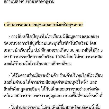
สถาบันต่างๆ เข้ามาศึกษาดูงาน
• ด้าน
การลดอบายมุขและการส่งเสริมสุขภาพ:
◦ การขับแก้ไขปัญหาใน
โรงเรียน:
มีข้อมูลการลดลงอย่าง
ชัดเจนของการใช้บุหรี่มวนและบุหรี่ไฟฟ้าในนักเรียน โดย
เฉพาะนักเรียนชั้น ป.
6
ที่ลดลงจากเกือบ
30
คน เหลือไม่ถึง
5
คน มีการตรวจปัสสาวะนักเรียน
100%
โดย
ไม่พบสารเสพติด
และได้รับรางวัลโรงเรียนสถานศึกษาสีขาว
◦ ได้รับ
ความร่วมมือของร้านค้า:
ร้านค้าบริเวณใกล้โรงเรียน
และในตำบล
ให้ความร่วมมือหยุดจำหน่ายบุหรี่ไฟฟ้า
และ
สินค้าผิดกฎหมายอื่นๆ ให้กับเด็กและเยาวชนอย่างเคร่งครัด
หลังจากมีการประกาศธรรมนูญและการลงพื้นที่ของเจ้าหน้าที่
◦
ในส่วนของชุมชน:
ไม่พบเห็นผู้ดื่มสุราหรือกลุ่มคนนั่งดื่ม