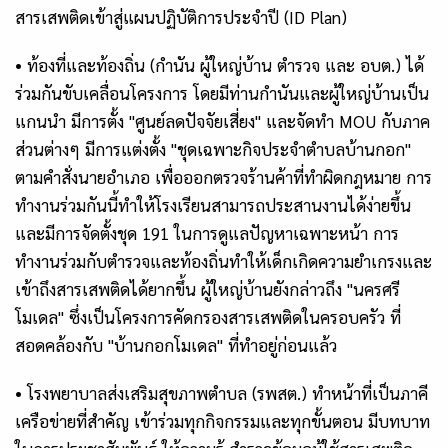
สารเสพติดเข้าสู่แผนปฏิบัติการประจำปี (
ID Plan)
•
ท้องที่และท้องถิ่น (กำนัน ผู้ใหญ่บ้าน ตำรวจ และ อบต.)
ได้
ร่วมกันขับเคลื่อนโครงการ โดยมีท่านกำนันและผู้ใหญ่บ้านเป็น
แกนนำ
มีการตั้ง "ศูนย์ลดปัจจัยเสี่ยง" และจัดทำ
MOU
กับภาค
ส่วนต่างๆ
มีการแต่งตั้ง "ชุดเฉพาะกิจประจำตำบลบ้านกอก"
ตามคำสั่งนายอำเภอ เพื่อออกตรวจร้านค้าที่ทำผิดกฎหมาย
การ
ทำงานร่วมกันนี้ทำให้โรงเรียนสามารถประสานงานได้ง่ายขึ้น
และมีการจัดตั้งชุด
191
ในการดูแลปัญหาเฉพาะหน้า
การ
ทำงานร่วมกับตำรวจและท้องถิ่นทำให้เด็กเกิดความยำเกรงและ
เข้าถึงสารเสพติดได้ยากขึ้น
ผู้ใหญ่บ้านยังกล่าวถึง "นครศรี
โมเดล" ซึ่งเป็นโครงการคัดกรองสารเสพติดในครอบครัว ที่
สอดคล้องกับ "บ้านกอกโมเดล" ที่ทำอยู่ก่อนแล้ว
•
โรงพยาบาลส่งเสริมสุขภาพตำบล (รพสต.)
ทำหน้าที่เป็นภาคี
เครือข่ายที่สำคัญ เข้าร่วมทุกกิจกรรมและทุกขั้นตอน
มีบทบาท