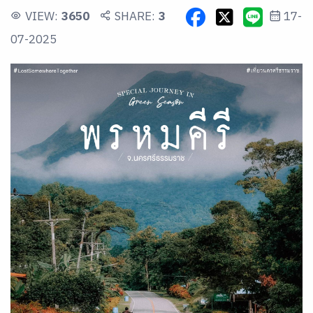
VIEW:
3650
SHARE:
3
17-
07-2025