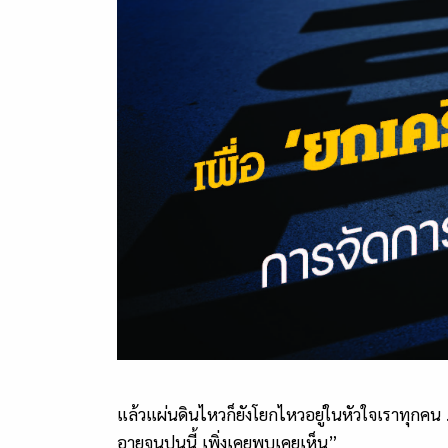
แล้วแผ่นดินไหวก็ยังโยกไหวอยู่ในหัวใจเราทุกคน 
อายุจนปูนนี้ เพิ่งเคยพบเคยเห็น”