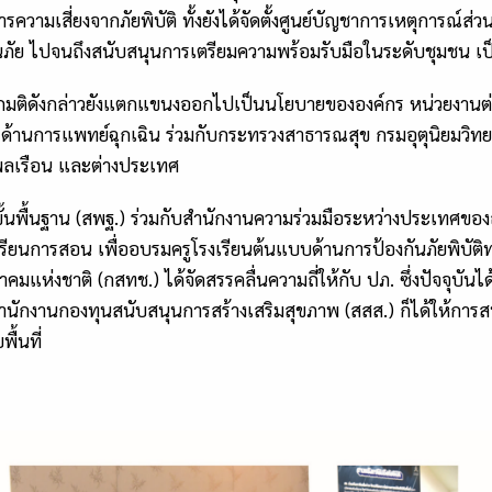
ามเสี่ยงจากภัยพิบัติ ทั้งยังได้จัดตั้งศูนย์บัญชาการเหตุการณ์ส่วน
ตือนภัย ไปจนถึงสนับสนุนการเตรียมความพร้อมรับมือในระดับชุมชน เป
ลจากมติดังกล่าวยังแตกแขนงออกไปเป็นนโยบายขององค์กร หน่วยงานต
ิการด้านการแพทย์ฉุกเฉิน ร่วมกับกระทรวงสาธารณสุข กรมอุตุนิยมวิ
นพลเรือน และต่างประเทศ
พื้นฐาน (สพฐ.) ร่วมกับสำนักงานความร่วมมือระหว่างประเทศของญ
รียนการสอน เพื่ออบรมครูโรงเรียนต้นแบบด้านการป้องกันภัยพิบัต
แห่งชาติ (กสทช.) ได้จัดสรรคลื่นความถี่ให้กับ ปภ. ซึ่งปัจจุบันไ
 สำนักงานกองทุนสนับสนุนการสร้างเสริมสุขภาพ (สสส.) ก็ได้ให้การส
ื้นที่