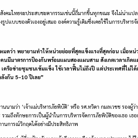
้คนในสังคมไทยจะประสบชะตากรรมเช่นนี้ถี่มากขึ้นทุกขณะ จึงไม่น่าแ
นแปลงรูปแบบของตัวเองอยู่เสมอ องค์ความรู้เดิมซึ่งเคยใช้ในการบริหาร
่า พยายามทำให้หน่วยย่อยที่สุดแข็งแรงที่สุดก่อน เมื่อหน่วยย
น คนมีมาตรการป้องกันพร้อมแผนสองแผนสาม สังเกตเวลาเกิดแผ่
ครือข่ายชุมชนเข้มแข็ง ใช้เวลาฟื้นไม่ถึงปี แต่ประเทศที่ไม่ได
ลังกัน 5–10 ปีเลย”
านนามว่า ‘เจ้าแม่บริหารภัยพิบัติ’ หรือ รศ.ทวิดา กมลเวชช รองผู้
มถึงทักษะการเป็นผู้นำในการบริหารจัดการภัยพิบัติของเธอ เธอเน้นย
ถานการณ์วิกฤตได้อย่างมีประสิทธิภาพ