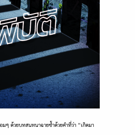
พร้อมๆ ด้วยบทสนทนาฉายซ้ำด้วยคำที่ว่า “เกิดมา