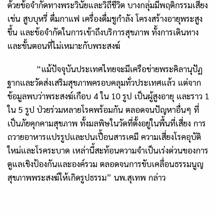
ด้วยข้อจำกัดทางพระวินัยและวิถีชีวิต บางกลุ่มมีพฤติกรรมเสี่ยง
เช่น สูบบุหรี่ ดื่มกาแฟ เครื่องดื่มชูกำลัง โครงสร้างอายุพระสูง
ขึ้น และข้อจำกัดในการเข้าถึงบริการสุขภาพ ทั้งการเดินทาง
และขั้นตอนที่ไม่เหมาะกับพระสงฆ์
“แม้ปัจจุบันประเทศไทยจะมีเครือข่ายพระคิลานุปัฏ
ฐากและวัดส่งเสริมสุขภาพครอบคลุมทั่วประเทศแล้ว แต่จาก
ข้อมูลพบว่าพระสงฆ์เกือบ 4 ใน 10 รูป เป็นผู้สูงอายุ และราว 1
ใน 5 รูป ป่วยร่วมหลายโรคพร้อมกัน ตลอดจนปัญหาอื่นๆ ที่
เป็นภัยคุกคามสุขภาพ ทั้งมลพิษในวัดที่ตั้งอยู่ในพื้นที่เสี่ยง การ
ถวายอาหารแปรรูปและปนเปื้อนสารเคมี ความเสี่ยงโรคอุบัติ
ใหม่และโรคระบาด เหล่านี้สะท้อนความจำเป็นเร่งด่วนของการ
ดูแลเชิงป้องกันและองค์รวม ตลอดจนการขับเคลื่อนธรรมนูญ
สุขภาพพระสงฆ์ให้เกิดรูปธรรม” นพ.สุเทพ กล่าว