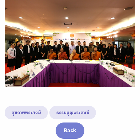
สุขภาพพระสงฆ์
ธรรมนูญพระสงฆ์
Back