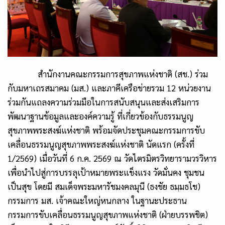
สำนักงานคณะกรรมการสุขภาพแห่งชาติ (สช.) ร่วม
กับมหาเถรสมาคม (มส.) และภาคีเครือข่ายรวม 12 หน่วยงาน
ร่วมกันแถลงความร่วมมือในการสนับสนุนและส่งเสริมการ
พัฒนาฐานข้อมูลและองค์ความรู้ ที่เกี่ยวข้องกับธรรมนูญ
สุขภาพพระสงฆ์แห่งชาติ พร้อมจัดประชุมคณะกรรมการขับ
เคลื่อนธรรมนูญสุขภาพพระสงฆ์แห่งชาติ นัดแรก (ครั้งที่
1/2569) เมื่อวันที่ 6 ก.ค. 2569 ณ วัดไตรมิตรวิทยารามวรวิหาร
เพื่อนำไปสู่การบรรลุเป้าหมายพระแข็งแรง วัดมั่นคง ชุมชน
เป็นสุข โดยมี สมเด็จพระมหารัชมงคลมุนี (ธงชัย ธมฺมธโช)
กรรมการ มส. เจ้าคณะใหญ่หนกลาง ในฐานะประธาน
กรรมการขับเคลื่อนธรรมนูญสุขภาพแห่งชาติ (ฝ่ายบรรพชิต)