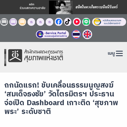
ก
ก
ก
เมนู
ถกนัดแรก! ขับเคลื่อนธรรมนูญสงฆ์
‘สมเด็จธงชัย’ วัดไตรมิตรฯ ประธาน
จ่อเปิด Dashboard เกาะติด ‘สุขภาพ
พระ’ ระดับชาติ