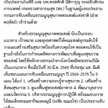
เป็นประธานในพิธี และ นพ.พงษ์ศักดิ์ นิติการุญ รองอธิบดีกรม
การแพทย์ กระทรวงสาธารณสุข (สธ.) ในฐานะผู้แทนประธาน
กรรมการขับเคลื่อนธรรมนูญสุขภาพพระสงฆ์แห่งชาติ (ฝ่าย
คฤหัสถ์) เข้าร่วมด้วย
สำหรับธรรมนูญสุขภาพพระสงฆ์ นับเป็นกรอบ
แนวทาง เป้าหมาย และยุทธศาสตร์ให้คณะสงฆ์ทุกระดับใช้
วางแผนสร้างเสริมสุขภาพป้องกันควบคุมโรค ตลอดจนใช้เป็น
ฐานอ้างอิงในการกำหนดทิศทางการพัฒนาเพื่อดูแลสุขภาวะ
พระสงฆ์ โดยใช้หลักทางธรรมนำทางโลกโดยมีพระธรรมวินัย
เป็นแกนกลาง ซึ่งเมื่อวันที่ 30 มี.ค. 2569 ที่ประชุม มส. มีมติ
เห็นชอบแผนการขับเคลื่อนธรรมนูญฯ ปี 2569-2575 ใน 5
แผน ได้แก่ 1. เสริมสร้างความรอบรู้ทางสุขภาพ 2. เสริมสร้าง
สังคมสุขภาวะ 3. ดูแลฟื้นฟูพระสงฆ์อาพาธ 4. พัฒนาบุคลากร
และนวัตกรรม 5. บริหารธรรมนูญสู่การปฏิบัติ พร้อมมอบถวาย
ให้สมเด็จพระมหารัชมงคลมุนี (ธงชัย ธมฺมธโช) เป็นประธานขับ
เคลื่อน