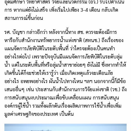
อุดมศึกษา วิทยาศาสตร์ วิจัยและนวัตกรรม (อว.) รับไปดำเนิน
การ หากแต่ยังไม่เสร็จ เพิ่งเริ่มไปเพียง
3-4
เดือน กลับเกิด
สถานการณ์ขึ้นก่อน
รศ. บัญชา กล่าวอีกว่า หลังจากนี้ทาง สช. ควรจะต้องมีการ
หารือกับสำนักงานทรัพยากรน้ำแห่งชาติ (สทนช.) ถึงเรื่องของ
แผนจัดการภัยพิบัติในระดับพื้นที่ ว่าใครจะต้องเป็นคนทำ
อย่างไรต่อไป เพราะปัจจุบันมีแผนจัดการภัยพิบัติในระดับลุ่ม
น้ำ แต่ในระดับพื้นที่หรือลุ่มน้ำสาขาย่อยๆ ยังไม่มี ซึ่งหากทำให้
เกิดขึ้นได้ก็จะช่วยให้เรารู้ว่า เมื่อเกิดเหตุแล้วจะเตือนภัย
อย่างไร อพยพอย่างไร ผันน้ำไปทางไหน ฯลฯ นอกจากนี้ก็มีข้อ
เสนออื่นๆ เช่น ประสานกับสำนักงานการวิจัยแห่งชาติ (วช.) ถึง
การสนับสนุนงบประมาณเพื่อขับเคลื่อนแผน การสนับสนุน
องค์กรผู้ใช้น้ำ รวมทั้งผลักดันเรื่องผลิตภาพการใช้น้ำเพื่อเพิ่ม
มูลค่าเศรษฐกิจของประเทศ เป็นต้น