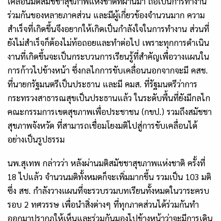
เคลื่อนมติสมัชชาสุขภาพแห่งชาติที่ผ่านมา ถือเป็นการทำงาน
ร่วมกันของหลายภาคส่วน และมีผู้เกี่ยวข้องจำนวนมาก ความ
สำเร็จที่เกิดขึ้นจึงอยากให้เกิดเป็นกำลังใจในการทำงาน ส่วนที่
ยังไม่สำเร็จก็ต้องไม่ท้อถอยและทำต่อไป เพราะทุกการดำเนิน
งานที่เกิดขึ้นจะเป็นกระบวนการเรียนรู้ที่สำคัญเพื่อวางแผนใน
การก้าวไปข้างหน้า ซึ่งกลไกการขับเคลื่อนนอกจากจะมี คสช.
ที่นายกรัฐมนตรีเป็นประธาน และมี คมส. ที่รัฐมนตรีว่าการ
กระทรวงสาธารณสุขเป็นประธานแล้ว ในระดับพื้นที่ยังมีกลไก
คณะกรรมการเขตสุขภาพเพื่อประชาชน (กขป.) รวมถึงสมัชชา
สุขภาพจังหวัด ที่สามารถเชื่อมโยงมติไปสู่การขับเคลื่อนได้
อย่างเป็นรูปธรรม
นพ.สุเทพ กล่าวว่า หลังผ่านมติสมัชชาสุขภาพแห่งชาติ ครั้งที่
18
ไปแล้ว จำนวนมติทั้งหมดก็จะเพิ่มมากขึ้น รวมเป็น
103
มติ
ซึ่ง สช. กำลังวางแผนที่จะรวบรวมบทเรียนทั้งหมดในวาระครบ
รอบ
2
ทศวรรษ เพื่อนำสิ่งต่างๆ ที่ทุกภาคส่วนได้ร่วมกันทำ
ออกมาปรากฎให้เห็นและร่วมกันมองไปข้างหน้าว่าจะมีการเดิน