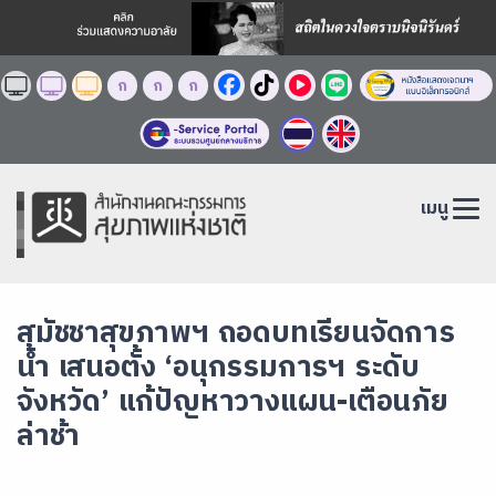
ก
ก
ก
เมนู
สมัชชาสุขภาพฯ ถอดบทเรียนจัดการ
น้ำ เสนอตั้ง ‘อนุกรรมการฯ ระดับ
จังหวัด’ แก้ปัญหาวางแผน-เตือนภัย
ล่าช้า