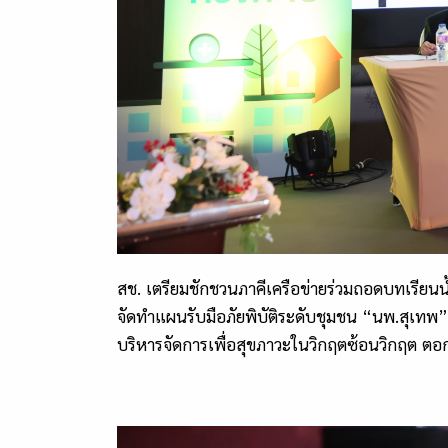
สช. เตรียมชักชวนภาคีเครือข่ายร่วมถอดบทเรียนน
จัดทำแผนรับมือภัยพิบัติระดับชุมชน
“
นพ.สุเทพ
”
บริหารจัดการเพื่อสุขภาวะในวิกฤตซ้อนวิกฤต ตอกย