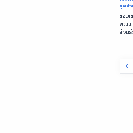
คุณลั
ขอบเข
พัฒนา
ส่วนร