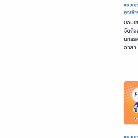
ขอบเข
คุณลั
ขอบเข
จัดกิ
นิทรรศ
อาสา
ขอบเข