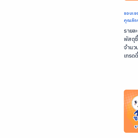
ขอบเข
คุณลั
รายละ
พัสดุซ
จำนวน
เทรดดิ