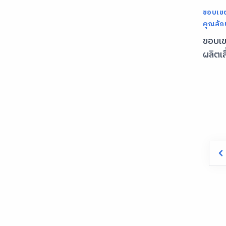
ขอบเข
คุณลั
ขอบเ
ผลิตเ