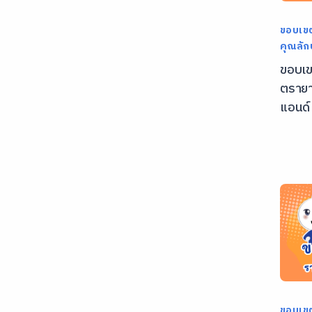
ขอบเข
คุณลั
ขอบเข
ตรายา
แอนด์
ขอบเข