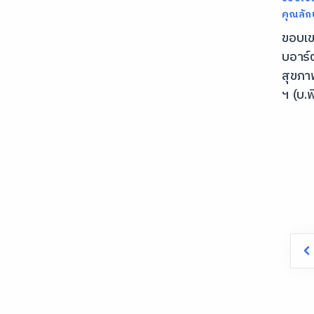
คุณลั
ขอบเ
บอาร์ต
สุขภา
ฯ (บ.พ