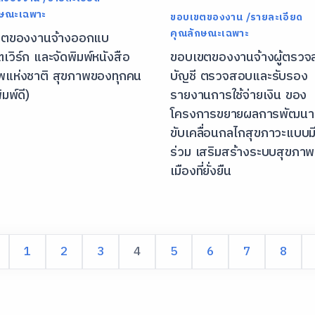
กษณะเฉพาะ
ขอบเขตของงาน /รายละเอียด
คุณลักษณะเฉพาะ
ขตของงานจ้างออกแบ
เวิร์ก และจัดพิมพ์หนังสือ
ขอบเขตของงานจ้างผู้ตรว
พแห่งชาติ สุขภาพของทุกคน
บัญชี ตรวจสอบและรับรอง
ิมพ์ดี)
รายงานการใช้จ่ายเงิน ของ
โครงการขยายผลการพัฒนา
ขับเคลื่อนกลไกสุขภาวะแบบม
ร่วม เสริมสร้างระบบสุขภา
เมืองที่ยั่งยืน
1
2
3
4
5
6
7
8