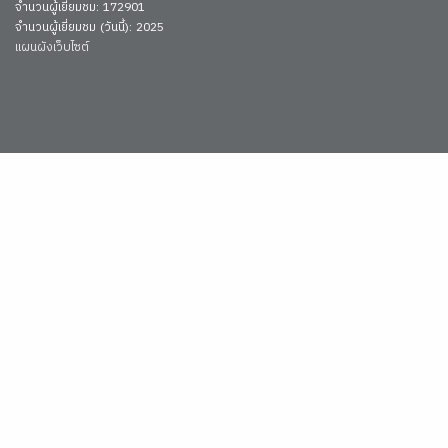
จำนวนผู้เยี่ยมชม: 172901
จำนวนผู้เยี่ยมชม (วันนี้): 2025
แผนผังเว็บไซต์
3408