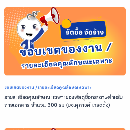
ขอบเขตของงาน /รายละเอียดคุณลักษณะเฉพาะ
รายละเอียดคุณลักษณะเฉพาะของพัสดุซื้อกระดาษสำหรับ
ถ่ายเอกสาร จำนวน 300 รีม (บจ.ศุภางค์ เทรดดิ้ง)