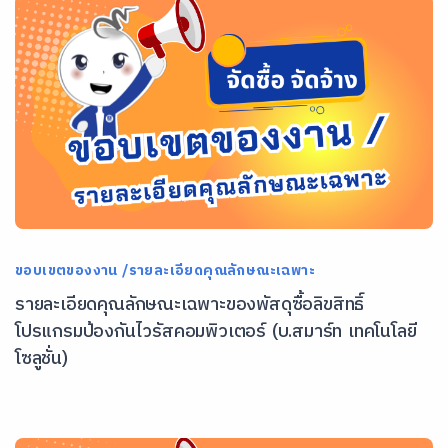
ขอบเขตของงาน /รายละเอียดคุณลักษณะเฉพาะ
รายละเอียดคุณลักษณะเฉพาะของพัสดุซื้อลิขสิทธิ์
โปรแกรมป้องกันไวรัสคอมพิวเตอร์ (บ.สมาร์ท เทคโนโลยี
โซลูชั่น)