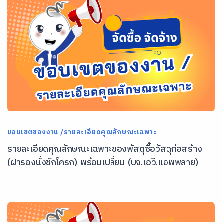
ขอบเขตของงาน /รายละเอียดคุณลักษณะเฉพาะ
รายละเอียดคุณลักษณะเฉพาะของพัสดุซื้อวัสดุก่อสร้าง
(ฝารองนั่งชักโครก) พร้อมเปลี่ยน (บจ.เอวี.แอพพลาย)